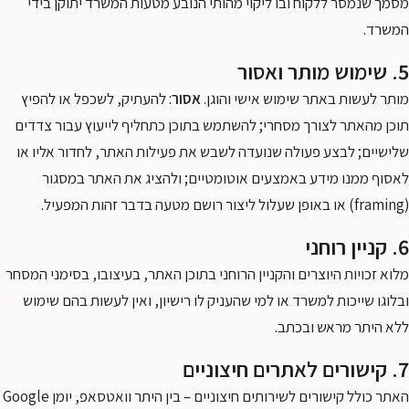
מסמך שנמסר ללקוח ובו ליקוי מהותי הנובע מטעות המשרד יתוקן בידי
המשרד.
5. שימוש מותר ואסור
מותר לעשות באתר שימוש אישי והוגן.
אסור
: להעתיק, לשכפל או להפיץ
תוכן מהאתר לצורך מסחרי; להשתמש בתוכן כתחליף לייעוץ עבור צדדים
שלישיים; לבצע פעולה שנועדה לשבש את פעילות האתר, לחדור אליו או
לאסוף ממנו מידע באמצעים אוטומטיים; ולהציג את האתר במסגור
(framing) או באופן שעלול ליצור רושם מטעה בדבר זהות המפעיל.
6. קניין רוחני
מלוא זכויות היוצרים והקניין הרוחני בתוכן האתר, בעיצובו, בסימני המסחר
ובלוגו שייכות למשרד או למי שהעניק לו רישיון, ואין לעשות בהם שימוש
ללא היתר מראש ובכתב.
7. קישורים לאתרים חיצוניים
האתר כולל קישורים לשירותים חיצוניים – בין היתר וואטסאפ, יומן Google