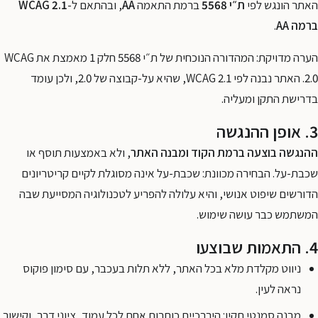
האתר הונגש לפי
ת״י 5568
ברמת התאמה
AA
, ובהתאם ל-
WCAG 2.1
ברמה AA
.
הערה מדויקת: המהדורה הנוכחית של ת״י 5568 חלק 1 מאמצת את WCAG
2.0. האתר נבנה לפי WCAG 2.1, שהיא על-קבוצה של 2.0, ולכן עומד
בדרישת התקן ומעליה.
3. אופן ההנגשה
ההנגשה בוצעה ברמת הקוד ומבנה האתר
, ולא באמצעות תוסף או
שכבת-על. הבחירה מכוונת: שכבת-על אינה מסוגלת לקיים קריטריונים
הדורשים שיפוט אנושי, והיא עלולה להפריע לטכנולוגיה המסייעת שבה
המשתמש כבר עושה שימוש.
4. התאמות שבוצעו
ניווט מקלדת מלא בכל האתר, ללא תלות בעכבר, עם סימון פוקוס
נראה לעין.
מבנה סמנטי תקין: היררכיית כותרות אחת לכל עמוד, ציוני דרך, וקישור