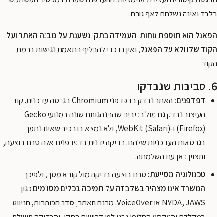
בלבד ואינה נשלחת לאף גורם.
הפאנל הוא תוספת נוחות. העמידה בתקן נשענת על מבנה האתר ועל
הקוד שלו ולא על הפאנל
, ואין בו כדי להחליף התאמת נגישות ברמת
הקוד.
6. סביבות שנבדקו
דפדפנים:
האתר נבדק בדפדפני Chromium בגרסה עדכנית. קוד
העיצוב נבדק גם מול רכיבים שהתנהגותם שונה במנועי Gecko
(Firefox) ו-WebKit (Safari), ולא נמצא בו רכיב שאינו נתמך
בגרסאות העדכניות שלהם. בדיקה ידנית בדפדפנים אלה טרם בוצעה,
ותצוין כאן עם השלמתה.
טכנולוגיה מסייעת:
טרם בוצעה בדיקה מול קורא מסך, ולפיכך
המשרד אינו מצהיר בשלב זה על תמיכה בכלים מסוימים
כגון
NVDA, JAWS או VoiceOver. מבנה האתר, סדר הכותרות, הניווט
במקלדת והטקסט החלופי נבנו לפי דרישות התקן, והבדיקה תושלם