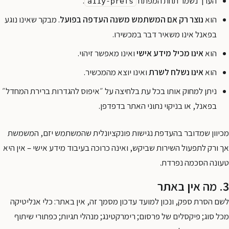
הערך נשמר תחת המפתח
.
a11y-prefs
הוא
נוצר רק אם המשתמש משנה העדפה בפועל
. מבקר שאינו נוגע
בפאנל אינו משאיר דבר במכשירו.
הוא
אינו מכיל מידע אישי
ואינו מאפשר זיהוי.
הוא
אינו נשלח לשרת
ואינו יוצא מהמכשיר.
ניתן למחוק אותו בכל עת בלחיצה על ״איפוס להגדרות ברירת המחדל״
בפאנל, או בניקוי נתוני האתר בדפדפן.
מכיוון שמדובר בהעדפת נגישות פונקציונלית שהמשתמש יזם, המשמשת
אך ורק לתפעול השירות שביקש, ואינה כרוכה בעיבוד מידע אישי – אין היא
טעונה הסכמה נפרדת.
3. מה אין באתר
לשם הסרת ספק, ונכון למועד עדכון מסמך זה, אין באתר: כלי אנליטיקה
מכל סוג; פיקסלים של פרסום; רימרקטינג; מנהלי תגיות; כפתורי שיתוף