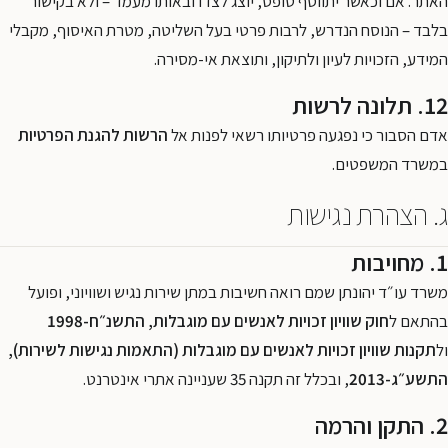
האתר. אם וכאשר יתווסף טופס, יוצג לצדו ובאותו מעמד – ולא בקישור
בלבד – הנוסח הנדרש, לרבות פרטי בעל השליטה, מטרת האיסוף, מקבלי
המידע, הזכויות לעיון ולתיקון, ותוצאת אי-מסירה.
12. תלונה לרשות
אדם הסבור כי נפגעה פרטיותו רשאי לפנות אל
הרשות להגנת הפרטיות
במשרד המשפטים.
ג. הצהרת נגישות
1. מחויבות
משרד עו״ד יהונתן שמם רואה חשיבות במתן שירות נגיש ושוויוני, ופועל
בהתאם ל
חוק שוויון זכויות לאנשים עם מוגבלות, התשנ״ח-1998
ול
תקנות שוויון זכויות לאנשים עם מוגבלות (התאמות נגישות לשירות),
התשע״ג-2013
, ובכלל זה תקנה 35 שעניינה אתרי אינטרנט.
2. התקן והרמה