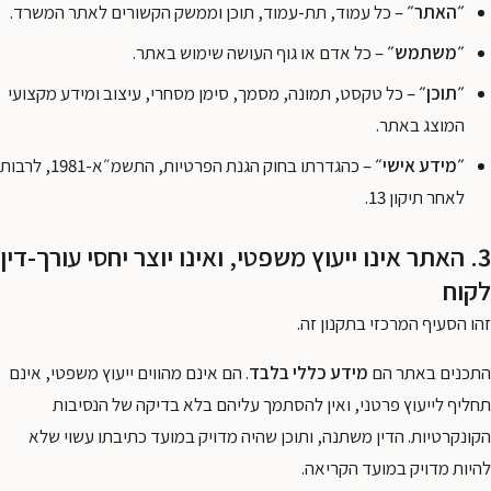
״האתר״
– כל עמוד, תת-עמוד, תוכן וממשק הקשורים לאתר המשרד.
״משתמש״
– כל אדם או גוף העושה שימוש באתר.
״תוכן״
– כל טקסט, תמונה, מסמך, סימן מסחרי, עיצוב ומידע מקצועי
המוצג באתר.
״מידע אישי״
– כהגדרתו בחוק הגנת הפרטיות, התשמ״א-1981, לרבות
לאחר תיקון 13.
3. האתר אינו ייעוץ משפטי, ואינו יוצר יחסי עורך-דין
לקוח
זהו הסעיף המרכזי בתקנון זה.
התכנים באתר הם
מידע כללי בלבד
. הם אינם מהווים ייעוץ משפטי, אינם
תחליף לייעוץ פרטני, ואין להסתמך עליהם בלא בדיקה של הנסיבות
הקונקרטיות. הדין משתנה, ותוכן שהיה מדויק במועד כתיבתו עשוי שלא
להיות מדויק במועד הקריאה.