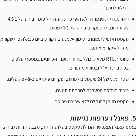
״דילוג לתוכן״.
יחסי ניגודיות שנמדדו ולא הוערכו. טקסט רגיל עומד ביחס של 4.5:1
לפחות, וגבולות פקדים ביחס של 3:1 לפחות.
טקסט חלופי לתמונות, וסימון אלמנטים דקורטיביים ככאלה כדי שקורא
מסך לא יקריא אותם.
כיווניות RTL מלאה, כולל בידוד תווים דו-כיווניים במספרי טלפון,
בכתובות דוא״ל ובטווחי מספרים.
שטחי מגע של 24 פיקסלים לפחות, ופקדים עיקריים ב-48 פיקסלים.
כיבוד העדפת המערכת להפחתת תנועה.
טקסט הניתן להגדלה ללא שבירת פריסה.
5. פאנל העדפות נגישות
באתר פאנל המאפשר: הגדלת טקסט בשלוש דרגות, מצב ניגודיות גבוהה,
הדגשת קישורים ועצירת אנימציות. ההעדפה נשמרת במכשיר המשתמש