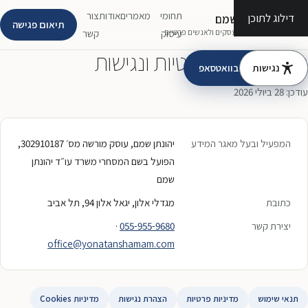
תחומי
מאמרים
אודות
צור
דילוג לתוכן
עו״ד יהונתן שמם
תיאום פגישה
משרד עורכי דין לעסקים ולאנשים פרטיים
עיסוק
קשר
תנאי שימוש, פרטיות ונגישות
נגישות
דברו איתי בוואטסאפ
עודכן: 28 ביולי 2026
המפעיל ובעל מאגר המידע
יהונתן שמם,
עוסק מורשה מס׳ 302910187
,
הפועל בשם המסחרי משרד עו״ד יהונתן
שמם
כתובת
מגדלי אלון, יגאל אלון 94, תל אביב
יצירת קשר
055-955-9680
·
office@yonatanshamam.com
תנאי שימוש
מדיניות פרטיות
הצהרת נגישות
מדיניות Cookies