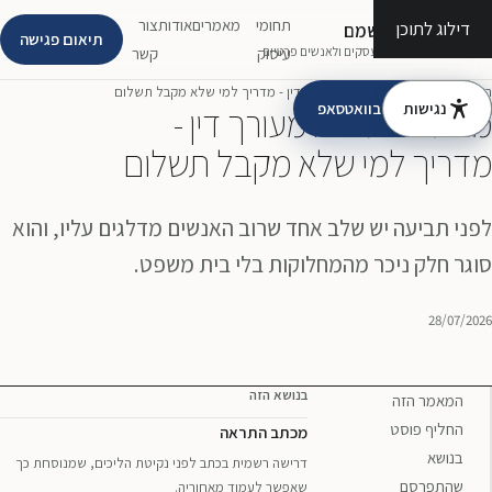
תחומי
מאמרים
אודות
צור
דילוג לתוכן
עו״ד יהונתן שמם
תיאום פגישה
משרד עורכי דין לעסקים ולאנשים פרטיים
עיסוק
קשר
ראשי
›
מאמרים
›
מכתב התראה מעורך דין - מדריך למי שלא מקבל תשלום
נגישות
דברו איתי בוואטסאפ
מכתב התראה מעורך דין -
מדריך למי שלא מקבל תשלום
לפני תביעה יש שלב אחד שרוב האנשים מדלגים עליו, והוא
סוגר חלק ניכר מהמחלוקות בלי בית משפט.
28/07/2026
בנושא הזה
המאמר הזה
החליף פוסט
מכתב התראה
בנושא
דרישה רשמית בכתב לפני נקיטת הליכים, שמנוסחת כך
שהתפרסם
שאפשר לעמוד מאחוריה.