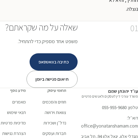
ההליך, והיא לא
נוצלה.
שאלה על מה שקראתם?
01
משפט אחד מספיק כדי להתחיל.
כתיבה בוואטסאפ
תיאום פגישה ביומן
תחומי עיסוק
מידע נוסף
עו״ד יהונתן שמם
משרד עורכי דין לעסקים ולאנשים פרטיים
חוזים והסכמים
מאמרים
טלפון:
055-955-9680
צוואות וירושה
תנאי שימוש
דוא״ל:
נדל״ן ושכירות
מדיניות פרטיות
office@yonatanshamam.com
חברות ועסקים
הצהרת נגישות
מגדלי אלון, יגאל אלון 94, תל אביב